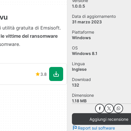
Versione
1.0.0.5
jvu
Data di aggiornamento
31 marzo 2023
utilità gratuita di Emsisoft.
Piattaforme
 le vittime del ransomware
Windows
ansomware.
OS
Windows 8.1
Lingua
Inglese
3.8
Download
132
Dimensione
1.18 MB
Aggiungi recensione
Report sul software