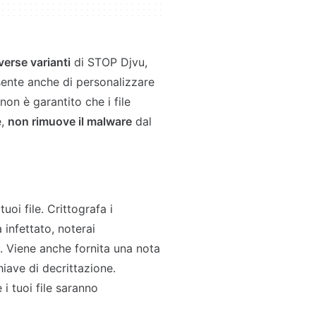
verse varianti
di STOP Djvu,
sente anche di personalizzare
non è garantito che i file
e,
non rimuove il malware
dal
oi file. Crittografa i
a infettato, noterai
ri. Viene anche fornita una nota
iave di decrittazione.
i tuoi file saranno